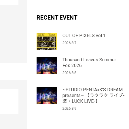
RECENT EVENT
OUT OF PIXELS vol.1
2026.8.7
Thousand Leaves Summer
Fes 2026
2026.8.8
~STUDIO PENTAxK’S DREAM
presents~ 【ラクラク ライブ-
楽・LUCK LIVE-】
2026.8.9