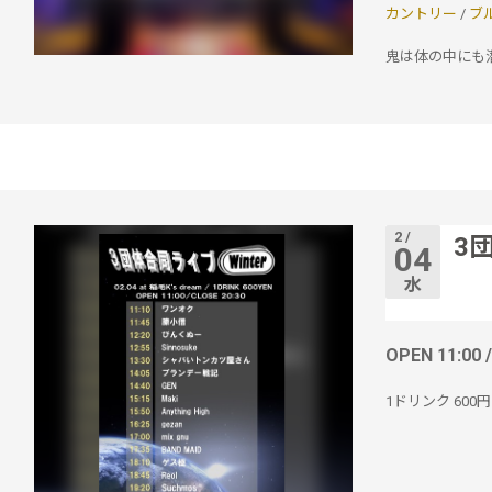
カントリー
/
ブ
鬼は体の中にも潜
2 /
3
04
水
OPEN 11:00 
1ドリンク
600円