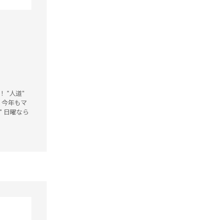
 "人道"
。今年もマ
n" 日曜なら