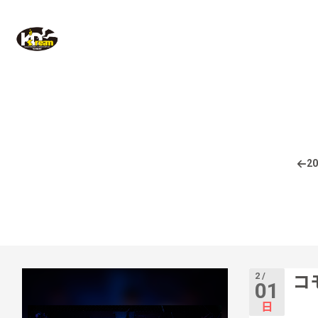
20
2 /
コ
01
日