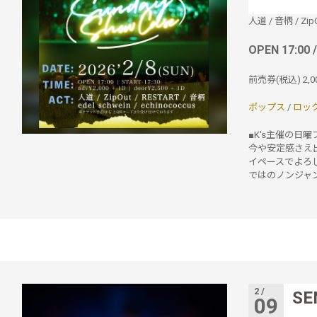
人道
/
音柄
/
Zip
OPEN 17:00 
前売券(税込)
2,
ポップス
/
ロッ
■K's主催の日
今や安定感さえ出
イペースでよろしく！
ではのノンジャンル
2 /
SE
09