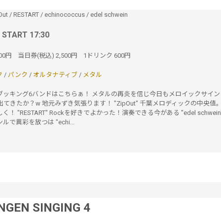
Out
/
RESTART
/
echinococcus
/
edel schwein
/ START 17:30
000円
当日券(税込)
2,500円
1ドリンク
600円
ク
/
パンク
/
オルタナティブ
/
メタル
曜ブッキング6バンドはこちらぁ！ メタルの再炎を信じ今日もメロイックサイン！
てきたか？w 地元みずき気張ります！ "ZipOut" 千葉メロディックの中央値
 "RESTART" Rockを好きでよかった！演奏できる今がある "edel schwei
で異彩を放つは "echi...
NGEN SINGING 4