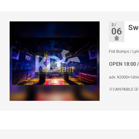
2 /
Swe
06
金
Fist Bumps
/
Lyr
OPEN 18:00 
adv. ¥2000+1dri
※CANTABI