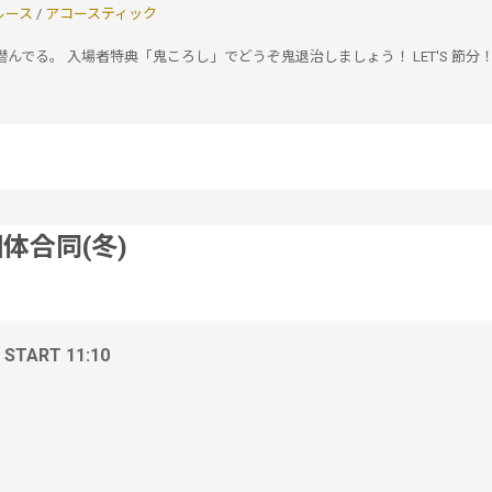
ルース
/
アコースティック
んでる。 入場者特典「鬼ころし」でどうぞ鬼退治しましょう！ LET'S 節分
団体合同(冬)
/ START 11:10