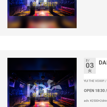
2 /
DA
03
火
YUI THE VOXX!!
/
OPEN 18:30 
adv. ¥2500+2dri