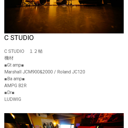
C STUDIO
C STUDIO １２帖
機材
■Gt amp■
Marshall JCM900&2000 / Roland JC120
■Ba amp■
AMPG B2R
■Dr■
LUDWIG