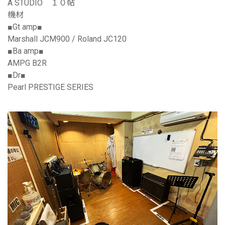
A STUDIO １０帖
機材
■Gt amp■
Marshall JCM900 / Roland JC120
■Ba amp■
AMPG B2R
■Dr■
Pearl PRESTIGE SERIES