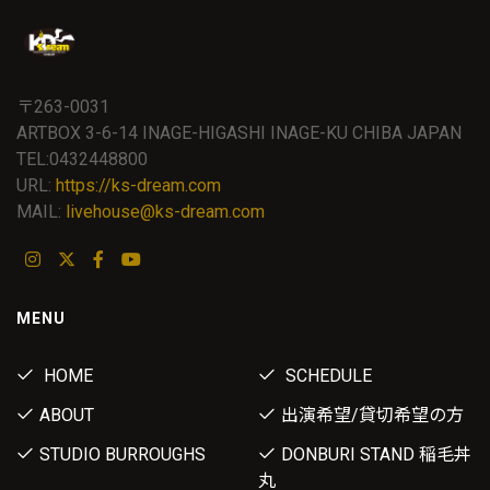
〒263-0031
ARTBOX 3-6-14 INAGE-HIGASHI INAGE-KU CHIBA JAPAN
TEL:0432448800
URL:
https://ks-dream.com
MAIL:
livehouse@ks-dream.com
MENU
HOME
SCHEDULE
ABOUT
出演希望/貸切希望の方
STUDIO BURROUGHS
DONBURI STAND 稲毛丼
丸