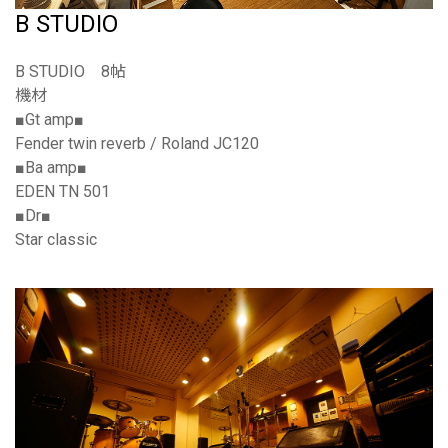
B STUDIO
B STUDIO 8帖
機材
■Gt amp■
Fender twin reverb / Roland JC120
■Ba amp■
EDEN TN 501
■Dr■
Star classic