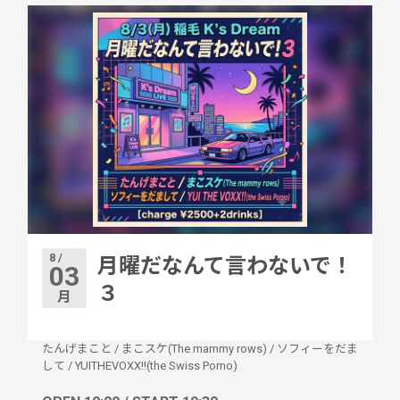
8 /
月曜だなんて言わないで！
03
３
月
たんげまこと
/
まこスケ(The mammy rows)
/
ソフィーをだま
して
/
YUITHEVOXX!!(the Swiss Porno)