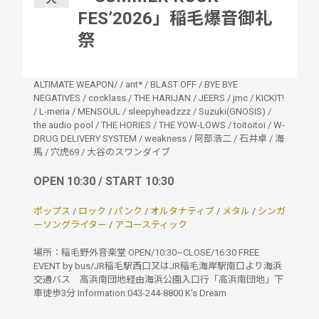
FES’2026」稲毛爆音御礼
祭
ALTIMATE WEAPON/
/
ant*
/
BLAST OFF
/
BYE BYE
NEGATIVES
/
cocklass
/
THE HARIJAN
/
JEERS
/
jmc
/
KICKIT!
/
L-meria
/
MENSOUL
/
sleepyheadzzz
/
Suzuki(GNOSIS)
/
the audio pool
/
THE HORIES
/
THE YOW-LOWS
/
toitoitoi
/
W-
DRUG DELIVERY SYSTEM
/
weakness
/
阿部浩二
/
石井卓
/
海
馬
/
穴虎69
/
大谷のスワンダイブ
OPEN 10:30 / START 10:30
ポップス
/
ロック
/
パンク
/
オルタナティブ
/
メタル
/
シンガ
ーソングライター
/
アコースティック
場所：稲毛野外音楽堂 OPEN/10:30~CLOSE/16:30 FREE
EVENT by bus/JR稲毛駅西口又はJR稲毛海岸駅南口より海浜
交通バス 高浜南団地経由海浜公園入口行「高浜南団地」下
車徒歩3分 Information:043-244-8800 K's Dream