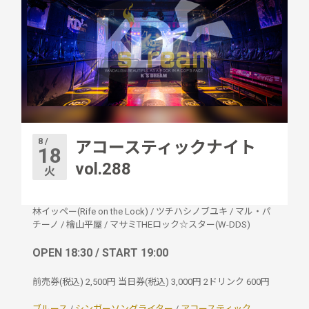
8 /
アコースティックナイト
18
vol.288
火
林イッペー(Rife on the Lock)
/
ツチハシノブユキ
/
マル・パ
チーノ
/
檜山平屋
/
マサミTHEロック☆スター(W-DDS)
OPEN 18:30 / START 19:00
前売券(税込) 2,500円 当日券(税込) 3,000円 2ドリンク 600円
ブルース
/
シンガーソングライター
/
アコースティック