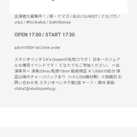
出演者大募集中！
/
新・ナマズ
/
BLEU SUNSET
/
となパカ
/
zisiz
/
#Rockalive
/
Sixth9Sense
OPEN 17:00 / START 17:30
adv.¥1000+1st Drink order
スタジオペンタとK’s Dreamの名物コラボ！ 日本一カジュア
ルな爆音イベントです！ どなたでもご参加ください。 ＝出
演条件＝ 演奏20min/転換10min 動員保証 ￥1,000x10名分 保
証以降のチャージバックあり（+￥2,000機材費）※録画別 お
問い合わせ先 スタジオペンタ千葉2店 チーフ：酒井 英樹
chiba2@studiopenta.jp ...