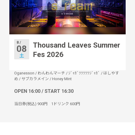
8 /
Thousand Leaves Summer
08
Fes 2026
土
Oganesson
/
わんわんマーチ
/
ｼﾞｬｶﾞﾂﾂﾂﾂﾂｼﾞｬｶﾞ
/
はしやす
め
/
サブカラメイン
/
Honey Mint
OPEN 16:00 / START 16:30
当日券(税込)
900円
1ドリンク
600円