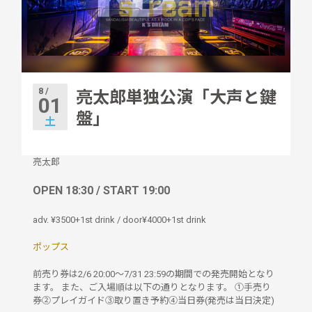
8 /
亮太郎単独公演「大声と鍵
01
盤」
土
亮太郎
OPEN 18:30 / START 19:00
adv. ¥3500+1st drink / door¥4000+1st drink
ポップス
前売り券は2/6 20:00〜7/31 23:59の期間での発売開始となり
ます。 また、ご入場順は以下の通りとなります。 ①手売り
券②プレイガイド③取り置き予約④当日券(発売は当日決定)