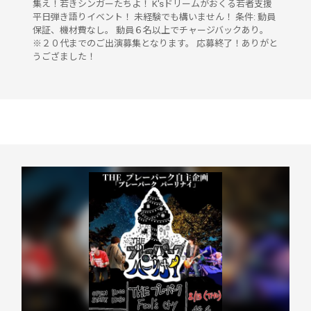
集え！若きシンガーたちよ！ K'sドリームがおくる若者支援
平日弾き語りイベント！ 未経験でも構いません！ 条件: 動員
保証、機材費なし。 動員６名以上でチャージバックあり。
※２０代までのご出演募集となります。 応募終了！ありがと
うござました！