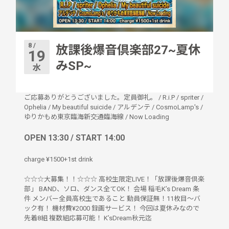
8 /
放課後爆音倶楽部27~夏休
19
みSP~
水
ご応募ありがとうございました。定員御礼。
/
R.i.P
/
spriter
/
Ophelia
/
My beautiful suicide
/
アルデンテ
/
CosmoLamp's
/
ゆりかもめ東京臨海新交通臨海線
/
Now Loading
OPEN 13:30 / START 14:00
charge ¥1500+1st drink
☆☆☆大募集！！☆☆☆ 高校生限定LIVE！「放課後爆音倶楽
部」 BAND、ソロ、ダンス全てOK！ 会場 稲毛K’s Dream 条
件 メンバー全員高校生であること 動員保証無！11枚目～バ
ック有！ 機材費¥2000 録画サービス！ 今回は夏休みなので
先着8組 複数組応募可能！ K’sDream秋元迄