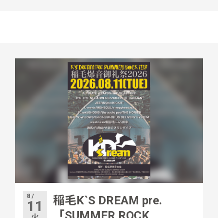
8 /
稲毛K`S DREAM pre.
11
「SUMMER ROCK
火