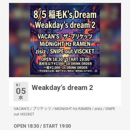
8 /
Weakday’s dream 2
05
水
VACAN'S
/
プリケッツ
/
MiDNiGHT Hz RAMEN
/
zisiz
/
SNIPE
out VISCKET
OPEN 18:30 / START 19:00