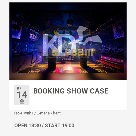
8 /
BOOKING SHOW CASE
14
金
iso41withT
/
L-meria
/
kent
OPEN 18:30 / START 19:00