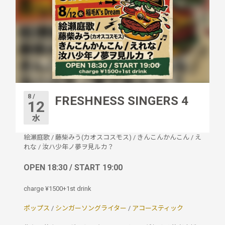
8 /
FRESHNESS SINGERS 4
12
水
絵瀬庭歌
/
藤柴みう(カオスコスモス)
/
きんこんかんこん
/
え
れな
/
汝ハ少年ノ夢ヲ見ルカ？
OPEN 18:30 / START 19:00
charge ¥1500+1st drink
ポップス
/
シンガーソングライター
/
アコースティック