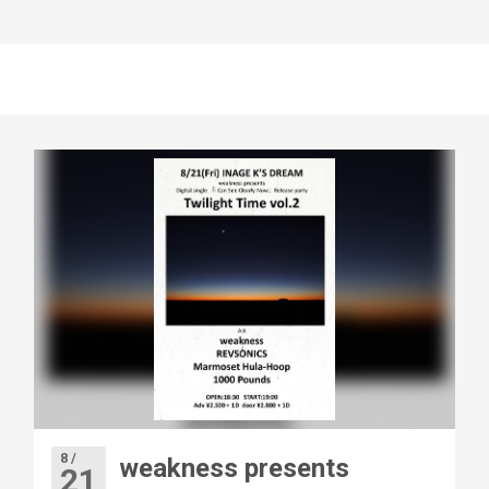
8 /
weakness presents
21