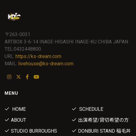
〒263-0031
ARTBOX 3-6-14 INAGE-HIGASHI INAGE-KU CHIBA JAPAN
TEL:0432448800
URL:
https://ks-dream.com
MAIL:
livehouse@ks-dream.com
MENU
HOME
SCHEDULE
ABOUT
出演希望/貸切希望の方
STUDIO BURROUGHS
DONBURI STAND 稲毛丼