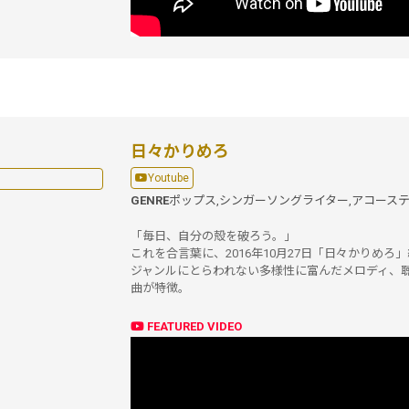
日々かりめろ
Youtube
GENRE
ポップス,
シンガーソングライター,
アコーステ
「毎日、自分の殻を破ろう。」
これを合言葉に、2016年10月27日「日々かりめろ
ジャンルにとらわれない多様性に富んだメロディ、
曲が特徴。
FEATURED VIDEO