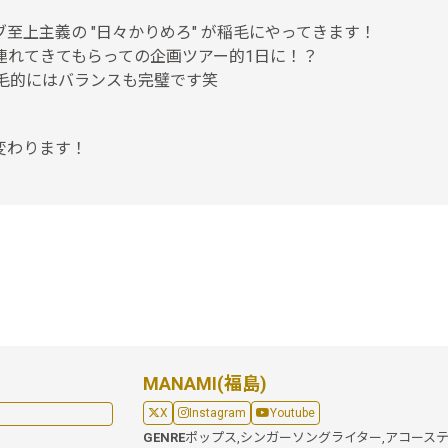
至上主義の "日々かりめろ" が稲毛にやってきます！
連れてきてもらっての企画ツアー的1日に！？
毛的にはバランスも完璧です笑
変わります！
MANAMI(福島)
X
Instagram
Youtube
GENRE
ポップス,
シンガーソングライター,
アコース