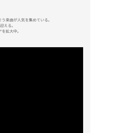
まう楽曲が人気を集めている。
を迎える。
アを拡大中。