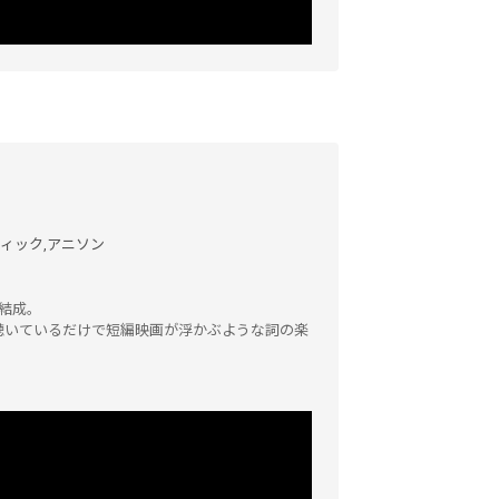
ィック,
アニソン
」結成。
聴いているだけで短編映画が浮かぶような詞の楽