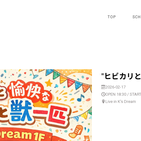
TOP
SCH
"ヒビカリ
2026-02-17
OPEN 18:30 / START
Live in K's Dream