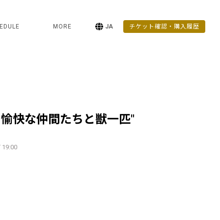
EDULE
MORE
JA
チケット確認・購入履歴
と愉快な仲間たちと獣一匹"
 19:00