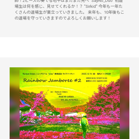
師！2ピースの奏でる地平はまだまだ先へ "SayNo_Duo" 初道
場生は何を感じ、見せてくれるか！？ "Sirkid" 今年も一年た
くさんの道場生が巣立っていきました。 来年も、10年後もこ
の道場を守っていきますのでよろしくお願いします！