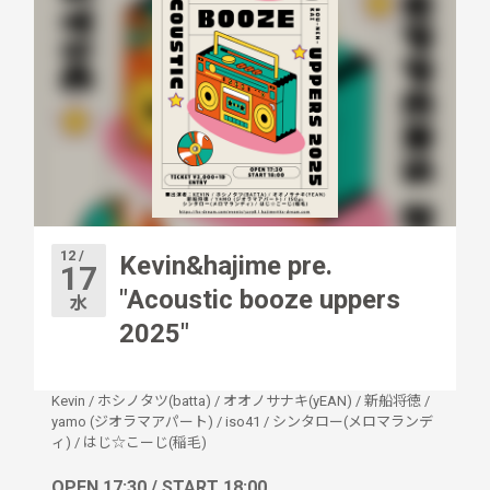
12 /
Kevin&hajime pre.
17
"Acoustic booze uppers
水
2025"
Kevin
/
ホシノタツ(batta)
/
オオノサナキ(yEAN)
/
新船将徳
/
yamo (ジオラマアパート)
/
iso41
/
シンタロー(メロマランデ
ィ)
/
はじ☆こーじ(稲毛)
OPEN 17:30 / START 18:00