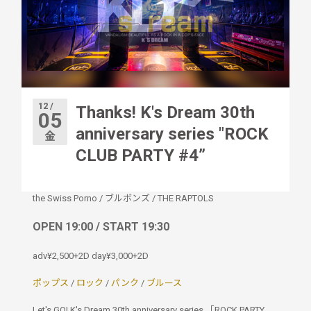
12 /
Thanks! K's Dream 30th
05
anniversary series "ROCK
金
CLUB PARTY #4”
the Swiss Porno
/
ブルボンズ
/
THE RAPTOLS
OPEN 19:00 / START 19:30
adv¥2,500+2D day¥3,000+2D
ポップス
/
ロック
/
パンク
/
ブルース
Let's GO! K's Dream 30th anniversary series 「ROCK PARTY