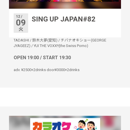
12 /
SING UP JAPAN#82
09
火
TADASHI
/
鈴木大夢(愛知)
/
チバナオキショー(GEORGE
JYAGEEZ)
/
YUI THE VOXX!!(the Swiss Porno)
OPEN 19:00 / START 19:30
adv. ¥2500+2drinks door¥3000+2drinks