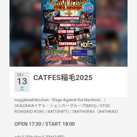
12 /
CATFES稲毛2025
13
土
nuggetwattetochan（Rage Against the Machine）
/
OKAZAWAイケル・シェンカーグループ(MSG)
/
STOD
ROW(SKID ROW)
/
BATT(RATT)
/
TANTHORAX（ANTHRAX）
OPEN 17:30 / START 18:00
adv:3,200y/day:3,700y(1d別)