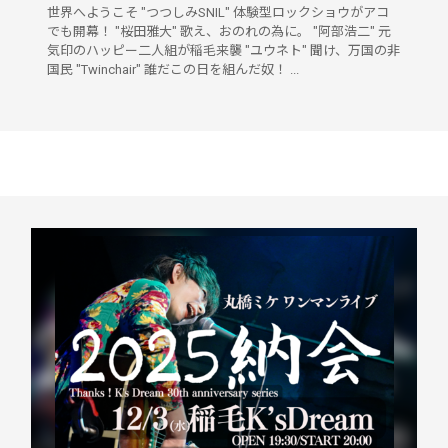
世界へようこそ "つつしみSNIL" 体験型ロックショウがアコ
でも開幕！ "桜田雅大" 歌え、おのれの為に。 "阿部浩二" 元
気印のハッピー二人組が稲毛来襲 "ユウネト" 聞け、万国の非
国民 "Twinchair" 誰だこの日を組んだ奴！ ...