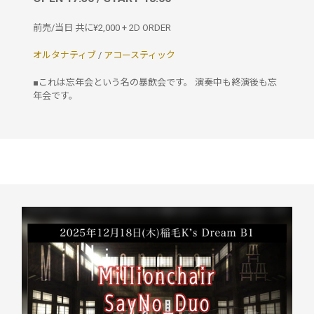
前売/当日 共に¥2,000 + 2D ORDER
オルタナティブ
/
アコースティック
■これは忘年会という名の暴飲会です。 演奏中も終演後も忘
年会です。