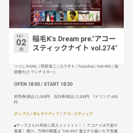
12 /
稲毛K's Dream pre."アコー
02
スティックナイト vol.274"
火
つつしみSNIL
/
阿部浩二
/
ユウネト
/
Twinchair
/
KAI IKKI
/
桜
田雅大(トランヂスター)
OPEN 18:00 / START 18:30
前売券(税込)
2,000円
当日券(税込)
2,500円
1ドリンク
600
円
ポップス
/
オルタナティブ
/
アコースティック
■ケーズさん31年目に突入ぅぅぅぅぅ！！ アコナイは不変の
普遍！ 聴け、万物の精霊よ "KAI IKKI" 富士から届いた不思議