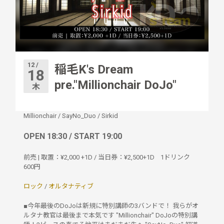
12 /
稲毛K's Dream
18
pre."Millionchair DoJo"
木
Millionchair
/
SayNo_Duo
/
Sirkid
OPEN 18:30 / START 19:00
前売 | 取置：¥2,000 +1D / 当日券：¥2,500+1D
1ドリンク
600円
ロック
/
オルタナティブ
■今年最後のDoJoは新規に特別講師の3バンドで！ 我らがオ
ルタナ教官は最後まで本気です "Millionchair" DoJoの特別講