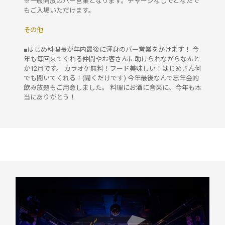
※一般開放のバー営業となります。チャージなしでどなたで
もご入場いただけます。
その他
■はじめ料理長が年内最後に渾身のバー営業をかけます！ 今
年も毎回来てくれる仲間やお客さんに助けられながらなんと
か12月です。 カラオケ無料！フード美味しい！はじめさん何
でも聞いてくれる！(聞くだけです) 今年最後なんで忘年会的
飲み放題もご用意しました。 料理にお酒に音楽に、今年も本
当にありがとう！