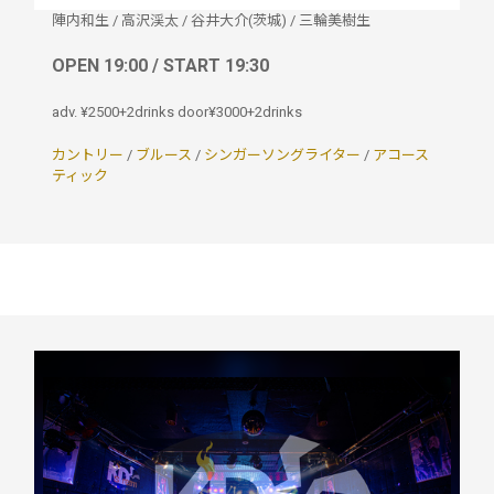
陣内和生
/
高沢渓太
/
谷井大介(茨城)
/
三輪美樹生
OPEN 19:00 / START 19:30
adv. ¥2500+2drinks door¥3000+2drinks
カントリー
/
ブルース
/
シンガーソングライター
/
アコース
ティック