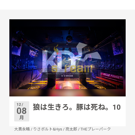
12 /
狼は生きろ。豚は死ね。10
08
月
大貫永晴
/
りさボルト&Hys
/
亮太郎
/
THEプレーパーク