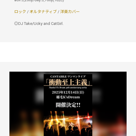
ロック
/
オルタナティブ
/
洋楽カバー
◎DJ Take/Ucky and CatGirl.