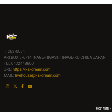
〒263-0031
ARTBOX 3-6-14 INAGE-HIGASHI INAGE-KU CHIBA JAPAN
TEL:0432448800
URL:
https://ks-dream.com
MAIL:
livehouse@ks-dream.com
特定商取