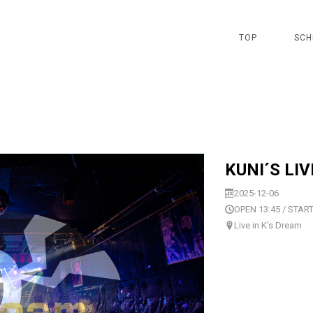
TOP
SCH
KUNI´S LIV
2025-12-06
OPEN 13:45 / START
Live in K's Dream