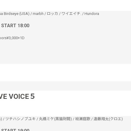
sa Birdseye (USA)
/
marbh
/
ロッカ
/
ワイエイチ.
/
Hundora
/ START 18:00
oors¥3,000+1D
VE VOICE５
)
/
ツチハシノブユキ
/
丸橋ミケ(黒猫財閥)
/
絵瀬庭歌
/
遠藤翔太(クロエ)
/ START 19:00