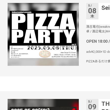
5 /
Sei
08
木
清古竜也(weakne
卓
/
渡辺竜太(AHP
OPEN 18:00 
adv¥2,000+1D d
PIZZAあるだけ
5 /
TH
09