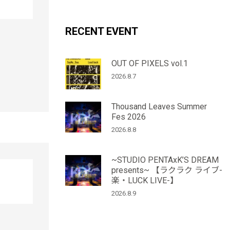
RECENT EVENT
OUT OF PIXELS vol.1
2026.8.7
Thousand Leaves Summer
Fes 2026
2026.8.8
~STUDIO PENTAxK’S DREAM
presents~ 【ラクラク ライブ-
楽・LUCK LIVE-】
2026.8.9