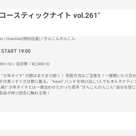
コースティックナイト vol.261"
in
/
Onechair(飛松伍長)
/
きんこんかんこん
/ START 19:00
00 +1D / 当日券：¥2,500+1D
 "少年タイチ" の旅はまだまだ続く！ 初見の方はご注意を！一度聴いたら忘
 その真っすぐさは歌に載る。 "Kevin" バンドを飛び出し1人でもオルタナティ
(飛松伍長)" 少年タイチとは一度会わせたかった若手 "きんこんかんこん" 自分を信
 各自が持つ信念に触れる夜！