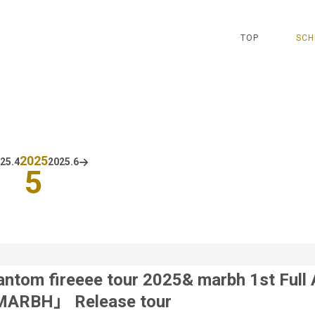
TOP
SCH
2025
25.
4
2025.
6
5
ntom fireeee tour 2025& marbh 1st Full
ARBH」 Release tour