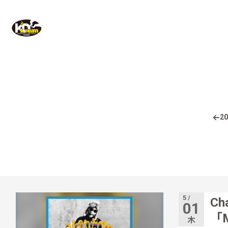
20
5 /
Cha
01
「M
木