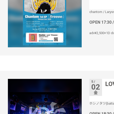
chantom
/
Larys
OPEN 17:30 
adv¥2,500+1D d
5 /
LO
02
金
ホシノタツ(batta
OPEN 18:30 