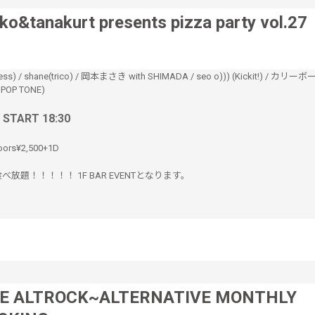
ko&tanakurt presents pizza party vol.27
ss)
/
shane(trico)
/
岡本まさき with SHIMADA
/
seo o))) (Kickit!)
/
カリーボ
OP TONE)
/ START 18:30
oors¥2,500+1D
食べ放題！！！！！ 1F BAR EVENTとなります。
E ALTROCK~ALTERNATIVE MONTHLY