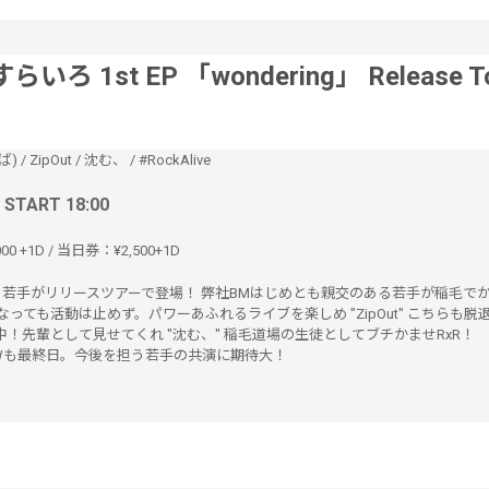
らいろ 1st EP 「wondering」 Release T
ば)
/
ZipOut
/
沈む、
/
#RockAlive
/ START 18:00
00 +1D / 当日券：¥2,500+1D
若手がリリースツアーで登場！ 弊社BMはじめとも親交のある若手が稲毛でか
になっても活動は止めず。パワーあふれるライブを楽しめ "ZipOut" こちらも脱
！先輩として見せてくれ "沈む、" 稲毛道場の生徒としてブチかませRxR！
ve" GWも最終日。今後を担う若手の共演に期待大！