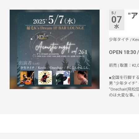
5 /
"ア
07
水
少年タイチ
/
Kev
OPEN 18:30 
前売 | 取置：¥2,0
■全国を行脚する
男 "少年タイチ"
"Onechair
のは大変な事。