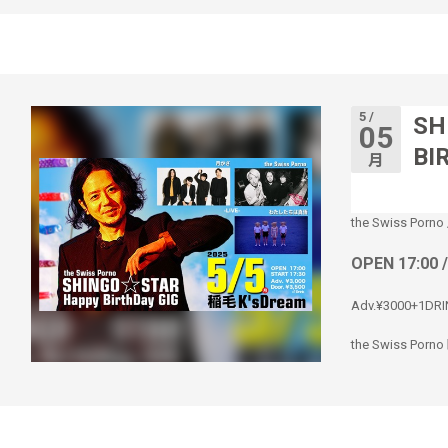
5 /
SH
05
BI
月
the Swiss Porno
OPEN 17:00 
Adv.¥3000+1DRI
the Swiss 