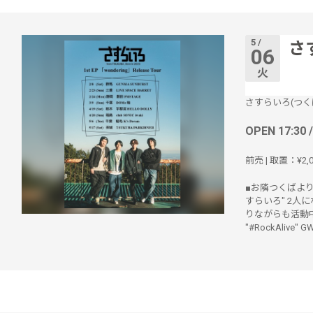
5 /
さす
06
火
さすらいろ(つく
OPEN 17:30 
前売 | 取置：¥2,0
■お隣つくばより
すらいろ" 2人
りながらも活動中
"#RockAli