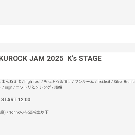
KUROCK JAM 2025 K's STAGE
たまんねぇよ
/
high-fool
/
もっふる茶漬け
/
ワンルーム
/
frei.heit
/
Silver Brunia
ル
/
sign
/
ニワトリとメレンゲ
/
織姫
/ START 12:00
k(一般) / 1drinkのみ(高校生以下