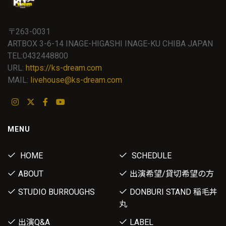
〒263-0031
ARTBOX 3-6-14 INAGE-HIGASHI INAGE-KU CHIBA JAPAN
TEL:0432448800
URL:
https://ks-dream.com
MAIL:
livehouse@ks-dream.com
MENU
HOME
SCHEDULE
ABOUT
出演希望/貸切希望の方
STUDIO BURROUGHS
DONBURI STAND 稲毛丼
丸
出演Q&A
LABEL