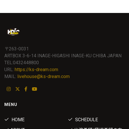
〒263-0031
ARTBOX 3-6-14 INAGE-HIGASHI INAGE-KU CHIBA JAPAN
TEL:0432448800
URL:
https://ks-dream.com
MAIL:
livehouse@ks-dream.com
MENU
HOME
SCHEDULE