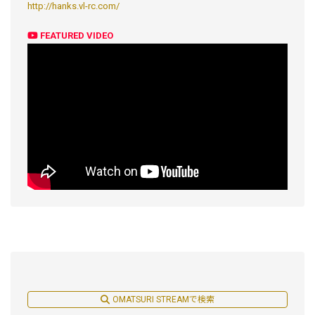
http://hanks.vl-rc.com/
FEATURED VIDEO
OMATSURI STREAMで検索