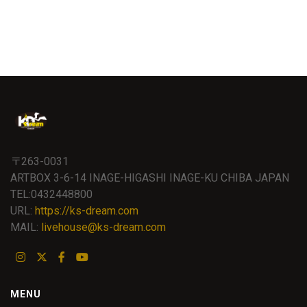
〒263-0031
ARTBOX 3-6-14 INAGE-HIGASHI INAGE-KU CHIBA JAPAN
TEL:0432448800
URL:
https://ks-dream.com
MAIL:
livehouse@ks-dream.com
MENU