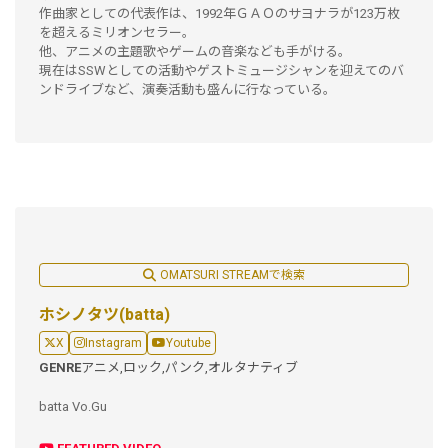
作曲家としての代表作は、1992年ＧＡＯのサヨナラが123万枚
を超えるミリオンセラー。
他、アニメの主題歌やゲームの音楽なども手がける。
現在はSSWとしての活動やゲストミュージシャンを迎えてのバ
ンドライブなど、演奏活動も盛んに行なっている。
OMATSURI STREAMで検索
ホシノタツ(batta)
X
Instagram
Youtube
GENRE
アニメ,
ロック,
パンク,
オルタナティブ
batta Vo.Gu