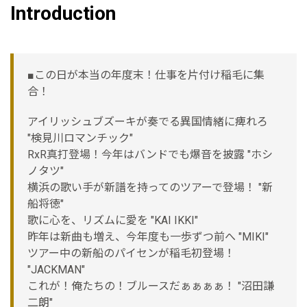
Introduction
■この日が本当の年度末！仕事を片付け稲毛に集
合！
アイリッシュブズーキが奏でる異国情緒に痺れろ
"検見川ロマンチック"
RxR真打登場！今年はバンドでも爆音を披露 "ホシ
ノタツ"
横浜の歌い手が新譜を持ってのツアーで登場！ "新
船将徳"
歌に心を、リズムに愛を "KAI IKKI"
昨年は新曲も増え、今年度も一歩ずつ前へ "MIKI"
ツアー中の新船のパイセンが稲毛初登場！
"JACKMAN"
これが！俺たちの！ブルースだぁぁぁぁ！ "沼田謙
二朗"