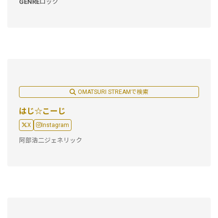
GENRE
ロック
OMATSURI STREAMで検索
はじ☆こーじ
X
Instagram
阿部浩二ジェネリック