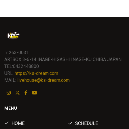
〒263-0031
ARTBOX 3-6-14 INAGE-HIGASHI INAGE-KU CHIBA JAPAN
TEL:0432448800
URL:
https://ks-dream.com
MAIL:
livehouse@ks-dream.com
MENU
HOME
SCHEDULE