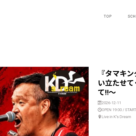
TOP
SCH
『タマキング
い立たせて
て‼︎〜
2026-12-11
OPEN 19:00 / START
Live in K's Dream