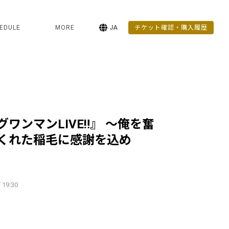
EDULE
MORE
JA
チケット確認・購入履歴
ワンマンLIVE‼︎』 〜俺を奮
くれた稲毛に感謝を込め
 19:30