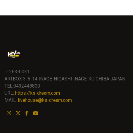
〒263-0031
ARTBOX 3-6-14 INAGE-HIGASHI INAGE-KU CHIBA JAPAN
TEL:0432448800
URL:
https://ks-dream.com
MAIL:
livehouse@ks-dream.com