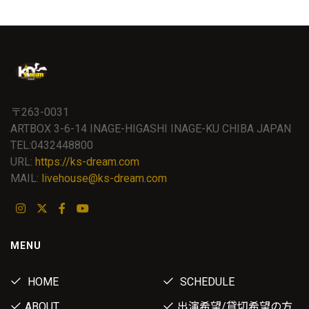
〒263-0031
ARTBOX 3-6-14 INAGE-HIGASHI INAGE-KU CHIBA JAPAN
TEL:0432448800
URL:
https://ks-dream.com
MAIL:
livehouse@ks-dream.com
MENU
HOME
SCHEDULE
ABOUT
出演希望/貸切希望の方