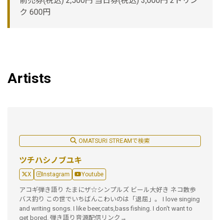
前売券(税込) 2,500円 当日券(税込) 3,000円 2ドリン
ク 600円
Artists
OMATSURI STREAMで検索
ツチハシノブユキ
X
Instagram
Youtube
アコギ弾き語り たまにザ☆シンプルズ ビール大好き ネコ散歩
バス釣り この世でいちばんこわいのは「退屈」。 I love singing
and writing songs. I like beer,cats,bass fishing. I don't want to
get bored. 弾き語り音源配信リンク→