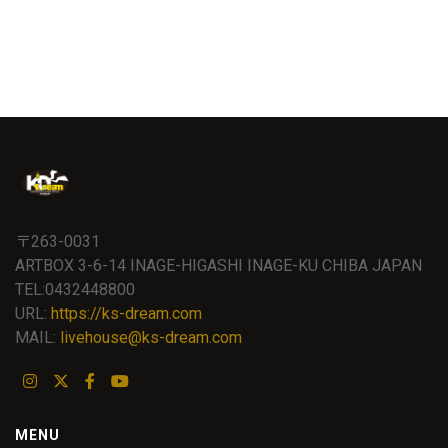
〒263-0031
ARTBOX 3-6-14 INAGE-HIGASHI INAGE-KU CHIBA JAPAN
TEL:0432448800
URL:
https://ks-dream.com
MAIL:
livehouse@ks-dream.com
MENU