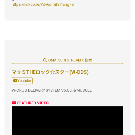
https://linkco.re/Ydv6qmBS?lang=en
OMATSURI STREAMで検索
マサミTHEロック☆スター(W-DDS)
Youtube
W-DRUG DELIVERY SYSTEM Vo.Gu.＆MUSCLE
FEATURED VIDEO