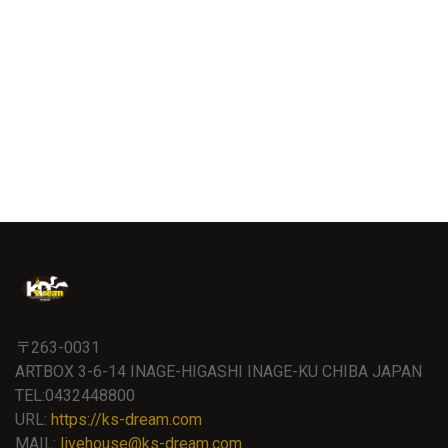
〒263-0031
ARTBOX 3-6-14 INAGE-HIGASHI INAGE-KU CHIBA JAPAN
TEL:0432448800
URL:
https://ks-dream.com
MAIL:
livehouse@ks-dream.com