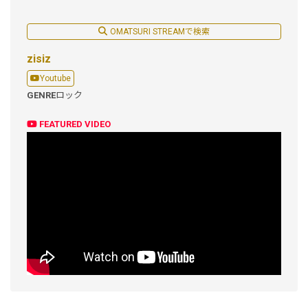
OMATSURI STREAMで検索
zisiz
Youtube
GENRE
ロック
FEATURED VIDEO