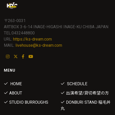
〒263-0031
ARTBOX 3-6-14 INAGE-HIGASHI INAGE-KU CHIBA JAPAN
TEL:0432448800
URL:
https://ks-dream.com
MAIL:
livehouse@ks-dream.com
MENU
HOME
SCHEDULE
ABOUT
出演希望/貸切希望の方
STUDIO BURROUGHS
DONBURI STAND 稲毛丼
丸