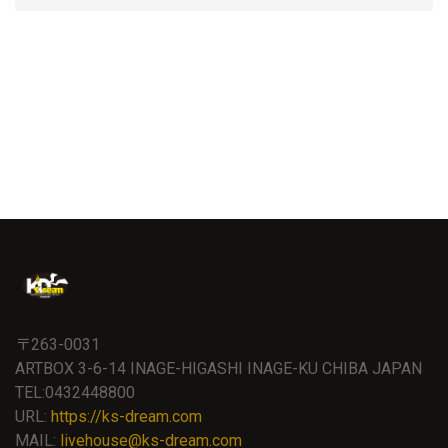
〒263-0031
ARTBOX 3-6-14 INAGE-HIGASHI INAGE-KU CHIBA JAPAN
TEL:0432448800
URL:
https://ks-dream.com
MAIL:
livehouse@ks-dream.com