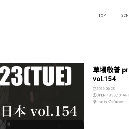
TOP
SCH
草場敬普 p
vol.154
2026-06-23
OPEN 18:30 / START
Live in K's Dream