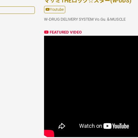
マサミTHEロック☆スター(W-DDS)
Youtube
W-DRUG DELIVERY SYSTEM Vo.Gu.＆MUSCLE
FEATURED VIDEO