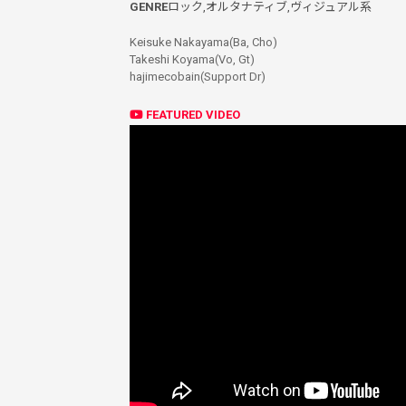
GENRE
ロック,
オルタナティブ,
ヴィジュアル系
Keisuke Nakayama(Ba, Cho)
Takeshi Koyama(Vo, Gt)
hajimecobain(Support Dr)
FEATURED VIDEO