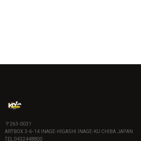
〒263-0031
ARTBOX 3-6-14 INAGE-HIGASHI INAGE-KU CHIBA JAPAN
TEL:0432448800