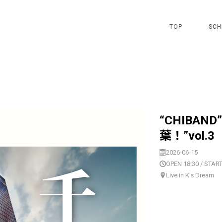
TOP
SCH
“CHIBAND
葉！”vol.3
2026-06-15
OPEN 18:30 / START
Live in K's Dream