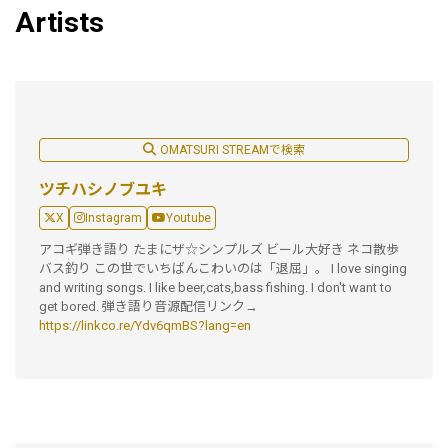
Artists
OMATSURI STREAMで検索
ツチハシノブユキ
X
Instagram
Youtube
アコギ弾き語り たまにザ☆シンプルズ ビール大好き ネコ散歩
バス釣り この世でいちばんこわいのは「退屈」。 I love singing
and writing songs. I like beer,cats,bass fishing. I don't want to
get bored. 弾き語り音源配信リンク→
https://linkco.re/Ydv6qmBS?lang=en