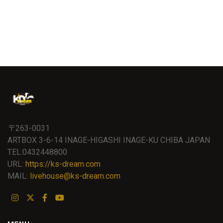
〒263-0031
ARTBOX 3-6-14 INAGE-HIGASHI INAGE-KU CHIBA JAPAN
TEL:0432448800
URL:
https://ks-dream.com
MAIL:
livehouse@ks-dream.com