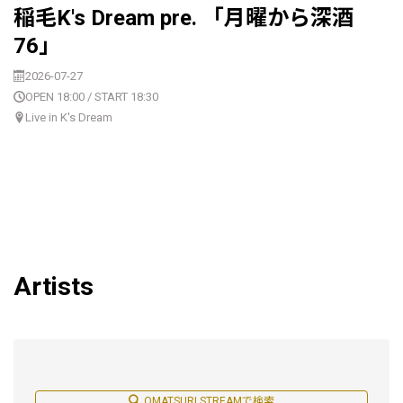
稲毛K's Dream pre. 「月曜から深酒
76」
2026-07-27
OPEN 18:00 / START 18:30
Live in K's Dream
Artists
OMATSURI STREAMで検索