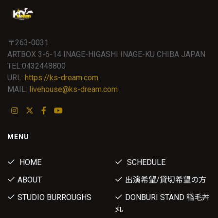
〒263-0031
ARTBOX 3-6-14 INAGE-HIGASHI INAGE-KU CHIBA JAPAN
TEL:0432448800
URL:
https://ks-dream.com
MAIL:
livehouse@ks-dream.com
MENU
HOME
SCHEDULE
ABOUT
出演希望/貸切希望の方
STUDIO BURROUGHS
DONBURI STAND 稲毛丼
丸