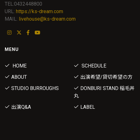
TEL:0432448800
URL:
https://ks-dream.com
MAIL:
livehouse@ks-dream.com
MENU
HOME
SCHEDULE
ABOUT
出演希望/貸切希望の方
STUDIO BURROUGHS
DONBURI STAND 稲毛丼
丸
出演Q&A
LABEL