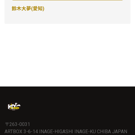
鈴木大夢(愛知)
〒263-0031
ARTBOX 3-6-14 INAGE-HIGASHI INAGE-KU CHIBA JAPAN