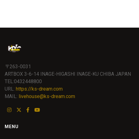
〒263-0031
ARTBOX 3-6-14 INAGE-HIGASHI INAGE-KU CHIBA JAPAN
TEL:0432448800
URL:
https://ks-dream.com
MAIL:
livehouse@ks-dream.com
MENU