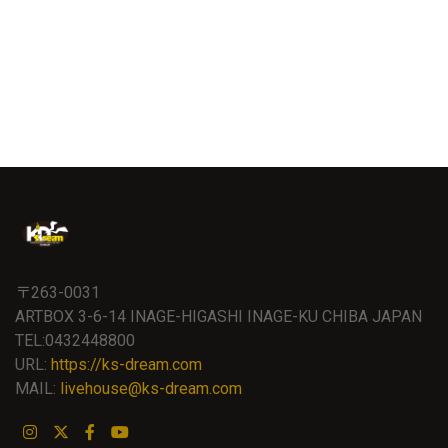
〒263-0031
ARTBOX 3-6-14 INAGE-HIGASHI INAGE-KU CHIBA JAPAN
TEL:0432448800
URL:
https://ks-dream.com
MAIL:
livehouse@ks-dream.com