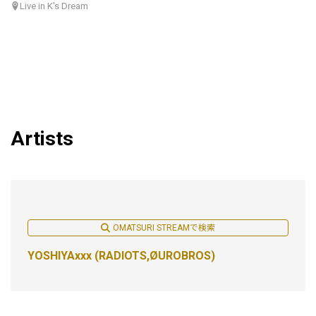
Live in K's Dream
Artists
OMATSURI STREAMで検索
YOSHIYAxxx (RADIOTS,ØUROBROS)