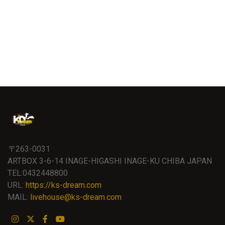
〒263-0031
ARTBOX 3-6-14 INAGE-HIGASHI INAGE-KU CHIBA JAPAN
TEL:0432448800
URL:
https://ks-dream.com
MAIL:
livehouse@ks-dream.com