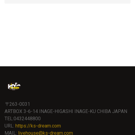
〒263-0031
ARTBOX 3-6-14 INAGE-HIGASHI INAGE-KU CHIBA JAPAN
TEL:0432448800
URL:
https://ks-dream.com
MAIL:
livehouse@ks-dream.com