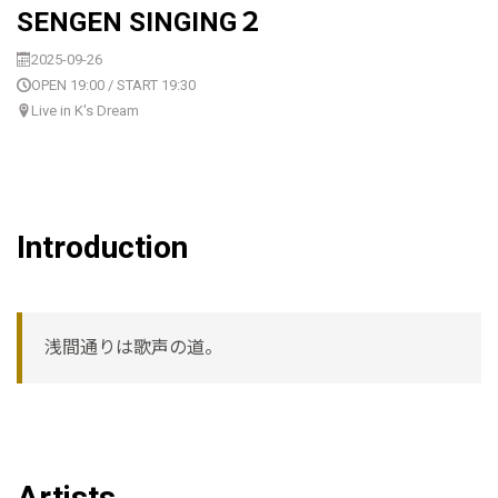
SENGEN SINGING２
2025-09-26
OPEN 19:00 / START 19:30
Live in K's Dream
Introduction
浅間通りは歌声の道。
Artists