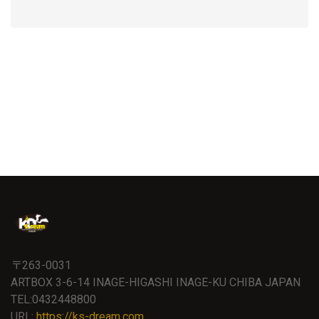
〒263-0031
ARTBOX 3-6-14 INAGE-HIGASHI INAGE-KU CHIBA JAPAN
TEL:0432448800
URL:
https://ks-dream.com