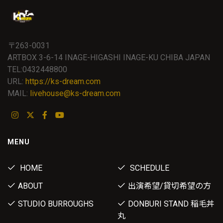
〒263-0031
ARTBOX 3-6-14 INAGE-HIGASHI INAGE-KU CHIBA JAPAN
TEL:0432448800
URL:
https://ks-dream.com
MAIL:
livehouse@ks-dream.com
MENU
HOME
SCHEDULE
ABOUT
出演希望/貸切希望の方
STUDIO BURROUGHS
DONBURI STAND 稲毛丼
丸