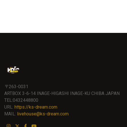
〒263-0031
ARTBOX 3-6-14 INAGE-HIGASHI INAGE-KU CHIBA JAPAN
TEL:0432448800
URL:
https://ks-dream.com
MAIL:
livehouse@ks-dream.com