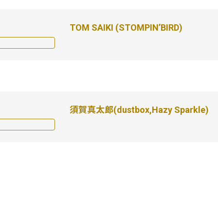
TOM SAIKI (STOMPIN’BIRD)
須賀真太郎(dustbox,Hazy Sparkle)