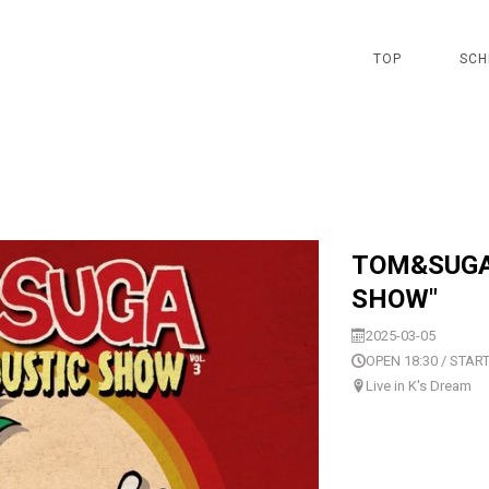
TOP
SCH
TOM&SUGA
SHOW"
2025-03-05
OPEN 18:30 / START
Live in K's Dream