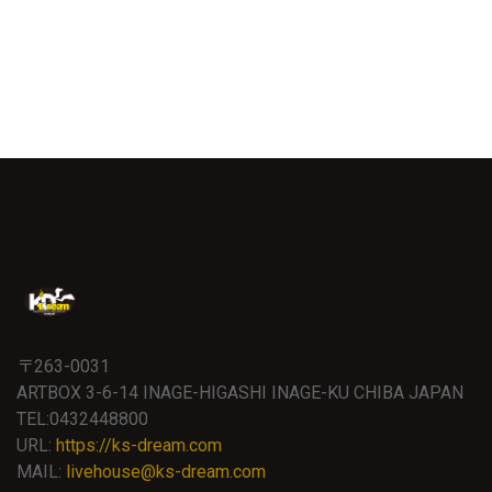
〒263-0031
ARTBOX 3-6-14 INAGE-HIGASHI INAGE-KU CHIBA JAPAN
TEL:0432448800
URL:
https://ks-dream.com
MAIL:
livehouse@ks-dream.com