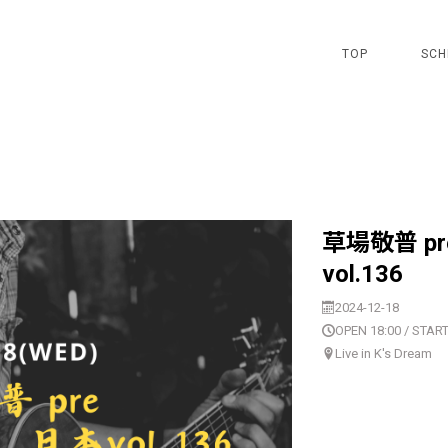
TOP
SCH
草場敬普 p
vol.136
2024-12-18
OPEN 18:00 / START
Live in K's Dream