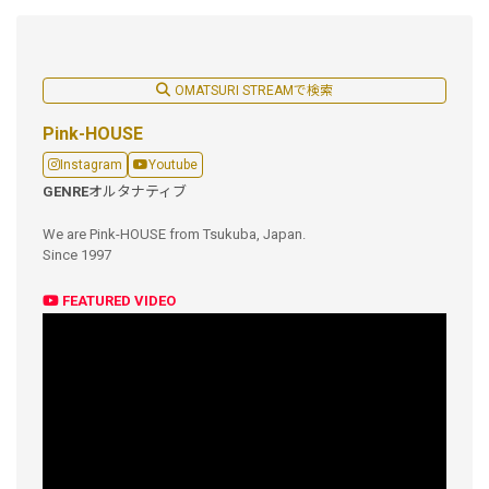
OMATSURI STREAMで検索
Pink-HOUSE
Instagram
Youtube
GENRE
オルタナティブ
We are Pink-HOUSE from Tsukuba, Japan.
Since 1997
FEATURED VIDEO