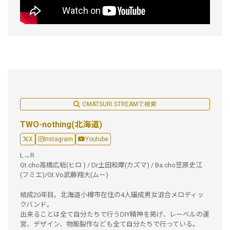
OMATSURI STREAMで検索
TWO-nothing(北海道)
X
Instagram
Youtube
L→R
Gt.cho高橋広総(ヒロ ) / Dr土田和摩(カズマ) / Ba.cho笠原史江
(フミエ)/Gt.Vo武藤翔大(ムー)
結成20年目。北海道小樽市在住の4人編成男女混合メロディッ
クバンド。
出来ることは全て自分たちで行うDIY精神を掲げ、レーベルの運
営、デザイン、物販製作なども全て自分たちで行っている。