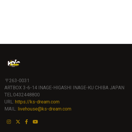
〒263-0031
ARTBOX 3-6-14 INAGE-HIGASHI INAGE-KU CHIBA JAPAN
TEL:0432448800
URL:
https://ks-dream.com
MAIL:
livehouse@ks-dream.com