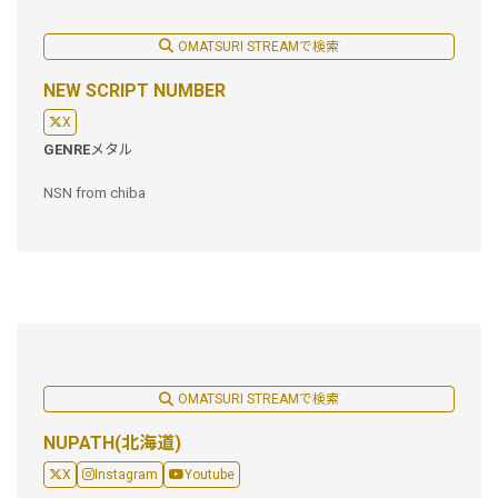
OMATSURI STREAMで検索
NEW SCRIPT NUMBER
X
GENRE
メタル
NSN from chiba
OMATSURI STREAMで検索
NUPATH(北海道)
X
Instagram
Youtube