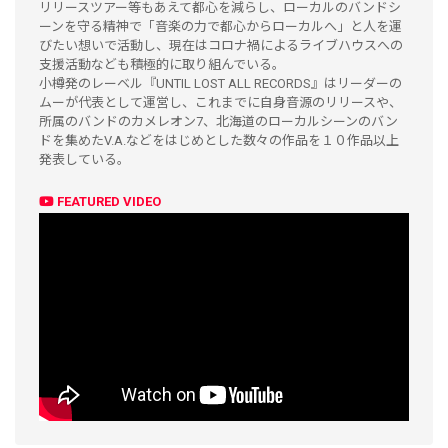
リリースツアー等もあえて都心を減らし、ローカルのバンドシ
ーンを守る精神で「音楽の力で都心からローカルへ」と人を運
びたい想いで活動し、現在はコロナ禍によるライブハウスへの
支援活動なども積極的に取り組んでいる。
小樽発のレーベル『UNTIL LOST ALL RECORDS』はリーダーの
ムーが代表として運営し、これまでに自身音源のリリースや、
所属のバンドのカメレオン7、北海道のローカルシーンのバン
ドを集めたV.A.などをはじめとした数々の作品を１０作品以上
発表している。
FEATURED VIDEO