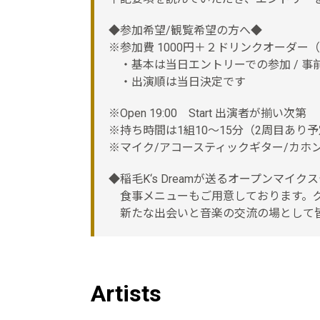
◆参加希望/観覧希望の方へ◆
※参加費 1000円＋２ドリンクオーダー
・基本は当日エントリーでの参加 / 事
・出演順は当日決定です
※Open 19:00 Start 出演者が揃い次第
※持ち時間は1組10〜15分（2周目あり
※マイク/アコースティックギター/カホ
◆稲毛K‘s Dreamが送るオープンマイ
食事メニューもご用意しております。グ
新たな出会いと音楽の交流の場として
Artists