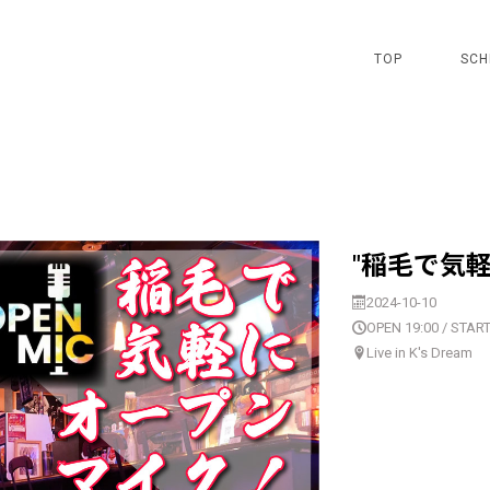
TOP
SCH
"稲毛で気
2024-10-10
OPEN 19:00 / START
Live in K's Dream