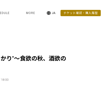
EDULE
MORE
JA
チケット確認・購入履歴
あかり"〜食欲の秋、酒欲の
 18:00