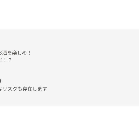
お酒を楽しめ！
だ！？
す
はリスクも存在します