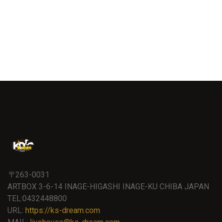
〒263-0031
ARTBOX 3-6-14 INAGE-HIGASHI INAGE-KU CHIBA JAPAN
TEL:0432448800
URL:
https://ks-dream.com