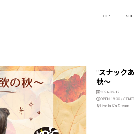
TOP
SCH
"スナック
秋〜
2024-09-17
OPEN 18:00 / START
Live in K's Dream