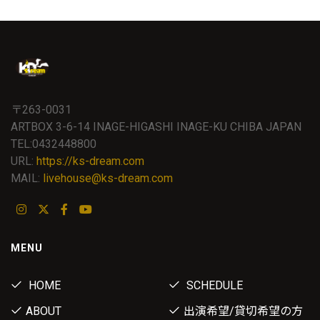
〒263-0031
ARTBOX 3-6-14 INAGE-HIGASHI INAGE-KU CHIBA JAPAN
TEL:0432448800
URL:
https://ks-dream.com
MAIL:
livehouse@ks-dream.com
MENU
HOME
SCHEDULE
ABOUT
出演希望/貸切希望の方