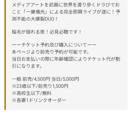
メディアアートを武器に世界を渡り歩くドラびでお
こと「一樂儀光」による完全即興ライブが遂に！予
測不能の大爆裂DUO！
稲毛が揺れる夜！必見必聴です！
ーーチケット予約及び購入についてーー
本ページより前売り予約が可能です。
当日お支払いの際に年齢確認によりチケット代が割
引になります。
一般 前売/4,500円 当日/5,000円
※23歳以下/前売り1,500円
※高校生以下/無料
※各要1ドリンクオーダー