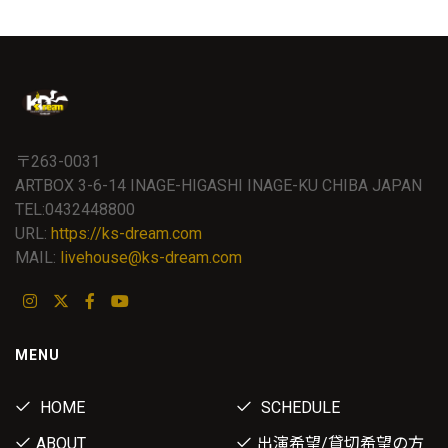
〒263-0031
ARTBOX 3-6-14 INAGE-HIGASHI INAGE-KU CHIBA JAPAN
TEL:0432448800
URL:
https://ks-dream.com
MAIL:
livehouse@ks-dream.com
MENU
HOME
SCHEDULE
ABOUT
出演希望/貸切希望の方