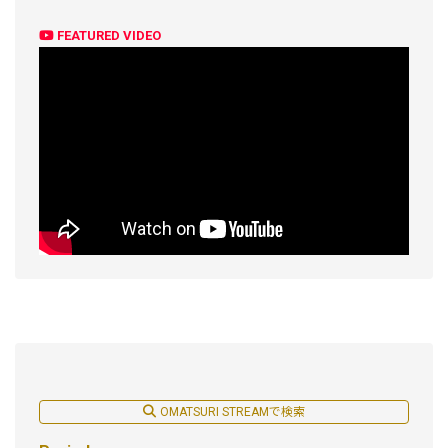
FEATURED VIDEO
OMATSURI STREAMで検索