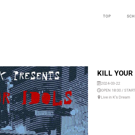
TOP
SCH
KILL YOUR
2024-03-22
OPEN 18:00 / START
Live in K's Dream