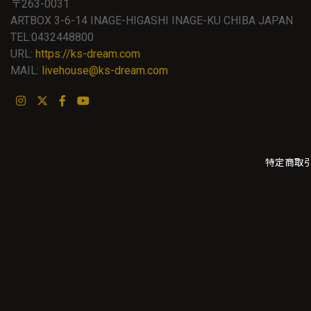
〒263-0031
ARTBOX 3-6-14 INAGE-HIGASHI INAGE-KU CHIBA JAPAN
TEL:0432448800
URL:
https://ks-dream.com
MAIL:
livehouse@ks-dream.com
特定商取