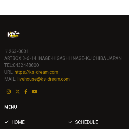
〒263-0031
ARTBOX 3-6-14 INAGE-HIGASHI INAGE-KU CHIBA JAPAN
TEL:0432448800
URL:
https://ks-dream.com
MAIL:
livehouse@ks-dream.com
MENU
HOME
SCHEDULE