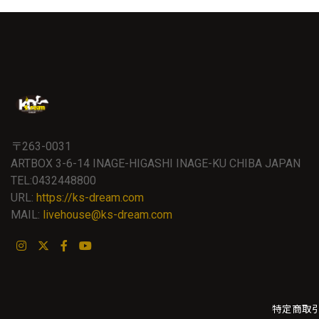
〒263-0031
ARTBOX 3-6-14 INAGE-HIGASHI INAGE-KU CHIBA JAPAN
TEL:0432448800
URL:
https://ks-dream.com
MAIL:
livehouse@ks-dream.com
特定商取