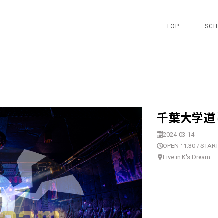
TOP
SCH
千葉大学道し
2024-03-14
OPEN 11:30 / START
Live in K's Dream