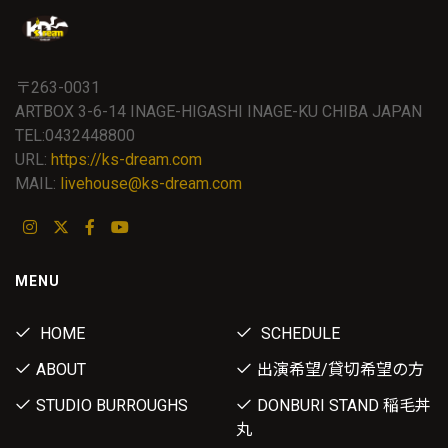
〒263-0031
ARTBOX 3-6-14 INAGE-HIGASHI INAGE-KU CHIBA JAPAN
TEL:0432448800
URL:
https://ks-dream.com
MAIL:
livehouse@ks-dream.com
MENU
HOME
SCHEDULE
ABOUT
出演希望/貸切希望の方
STUDIO BURROUGHS
DONBURI STAND 稲毛丼
丸