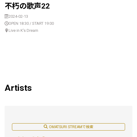
不朽の歌声22
2024-02-13
OPEN 18:30 / START 19:00
Live in K's Dream
Artists
OMATSURI STREAMで検索