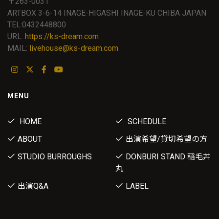
〒263-0031
ARTBOX 3-6-14 INAGE-HIGASHI INAGE-KU CHIBA JAPAN
TEL:0432448800
URL:
https://ks-dream.com
MAIL:
livehouse@ks-dream.com
MENU
HOME
SCHEDULE
ABOUT
出演希望/貸切希望の方
STUDIO BURROUGHS
DONBURI STAND 稲毛丼
丸
出演Q&A
LABEL