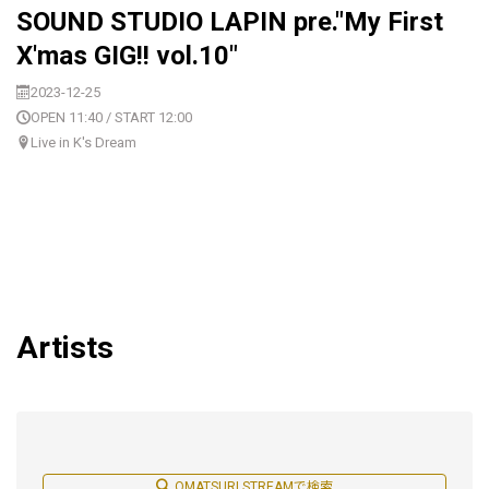
SOUND STUDIO LAPIN pre."My First
X'mas GIG!! vol.10"
2023-12-25
OPEN 11:40 / START 12:00
Live in K's Dream
Artists
OMATSURI STREAMで検索