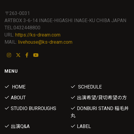
〒263-0031
ARTBOX 3-6-14 INAGE-HIGASHI INAGE-KU CHIBA JAPAN
TEL:0432448800
URL:
https://ks-dream.com
MAIL:
livehouse@ks-dream.com
MENU
HOME
SCHEDULE
ABOUT
出演希望/貸切希望の方
STUDIO BURROUGHS
DONBURI STAND 稲毛丼
丸
出演Q&A
LABEL