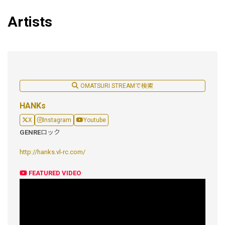
Artists
OMATSURI STREAMで検索
HANKs
X
Instagram
Youtube
GENRE
ロック
http://hanks.vl-rc.com/
FEATURED VIDEO