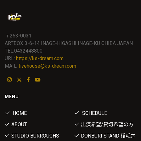
〒263-0031
ARTBOX 3-6-14 INAGE-HIGASHI INAGE-KU CHIBA JAPAN
TEL:0432448800
URL:
https://ks-dream.com
MAIL:
livehouse@ks-dream.com
MENU
HOME
SCHEDULE
ABOUT
出演希望/貸切希望の方
STUDIO BURROUGHS
DONBURI STAND 稲毛丼