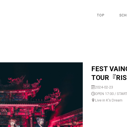
TOP
SCH
FEST VAIN
TOUR『RI
2024-02-23
OPEN 17:00 / START
Live in K's Dream