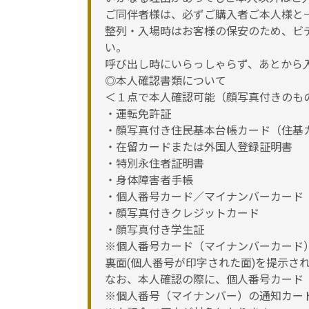
ご同伴者様は、必ずご購入者ご本人様と
整列・入場時はお客様の保安のため、ビ
い。
呼び出し時にいらっしゃらず、あとから
◎本人確認書類について
＜１点で本人確認可能（顔写真付きのも
・運転免許証
・顔写真付き住民基本台帳カード（住基
・在留カードまたは外国人登録証明書
・特別永住者証明書
・身体障害者手帳
・個人番号カード／マイナンバーカード
・顔写真付きクレジットカード
・顔写真付き学生証
※個人番号カード（マイナンバーカード
裏面(個人番号が印字された面)を提示さ
なお、本人確認の際に、個人番号カード
※個人番号（マイナンバー）の通知カー