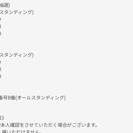
抽選)
ルスタンディング)
9
0
0
ルスタンディング)
9
0
0
※整理番号B番(オールスタンディング)
策》
場時本人確認をさせていただく場合がございます。
入場いただけません。