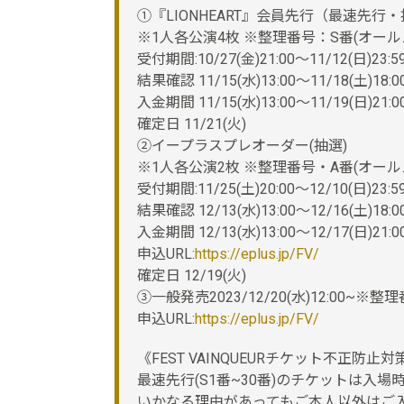
①『LIONHEART』会員先行（最速先行・
※1人各公演4枚 ※整理番号：S番(オー
受付期間:10/27(金)21:00～11/12(日)23:5
結果確認 11/15(水)13:00～11/18(土)18:0
入金期間 11/15(水)13:00～11/19(日)21:0
確定日 11/21(火)
②イープラスプレオーダー(抽選)
※1人各公演2枚 ※整理番号・A番(オー
受付期間:11/25(土)20:00～12/10(日)23:5
結果確認 12/13(水)13:00～12/16(土)18:0
入金期間 12/13(水)13:00～12/17(日)21:0
申込URL:
https://eplus.jp/FV/
確定日 12/19(火)
③一般発売2023/12/20(水)12:00~
申込URL:
https://eplus.jp/FV/
《FEST VAINQUEURチケット不正防止対
最速先行(S1番~30番)のチケットは入
いかなる理由があってもご本人以外はご