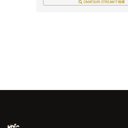
OMATSURI STREAMで検索