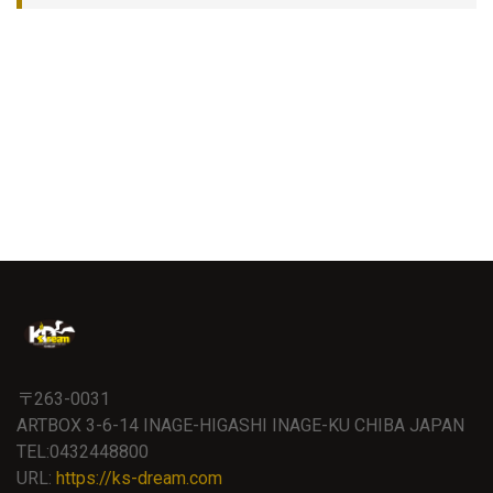
〒263-0031
ARTBOX 3-6-14 INAGE-HIGASHI INAGE-KU CHIBA JAPAN
TEL:0432448800
URL:
https://ks-dream.com