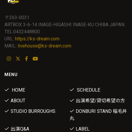
〒263-0031
ARTBOX 3-6-14 INAGE-HIGASHI INAGE-KU CHIBA JAPAN
TEL:0432448800
URL:
https://ks-dream.com
MAIL:
livehouse@ks-dream.com
MENU
HOME
SCHEDULE
ABOUT
出演希望/貸切希望の方
STUDIO BURROUGHS
DONBURI STAND 稲毛丼
丸
出演Q&A
LABEL