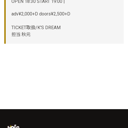
OPEN 18:30 START 19:00 |
adv¥2,000+D doors¥2,500+D
TICKET取扱/K'S DREAM
担当:秋元