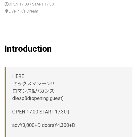
OPEN 17:00 / START 17:30
Live in K's Dream
Introduction
HERE
セックスマシーン!!
ロマンス&バカンス
diesp8d(opening guest)
OPEN 17:00 START 17:30 |
adv¥3,800+D doors¥4,300+D