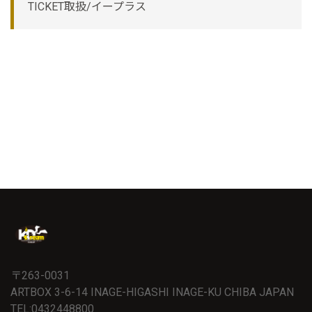
TICKET取扱/イープラス
〒263-0031
ARTBOX 3-6-14 INAGE-HIGASHI INAGE-KU CHIBA JAPAN
TEL:0432448800