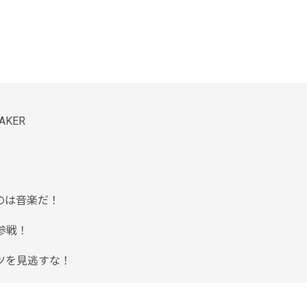
AKER
のは音楽だ！
参戦！
ツを見逃すな！