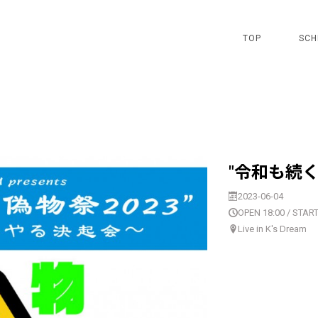
TOP
SCH
"令和も続く
2023-06-04
OPEN 18:00 / START
Live in K's Dream