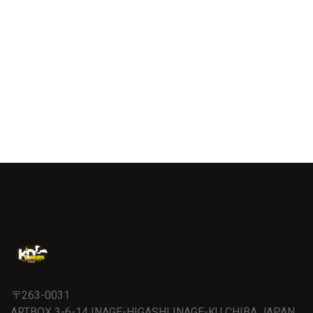
〒263-0031
ARTBOX 3-6-14 INAGE-HIGASHI INAGE-KU CHIBA JAPAN